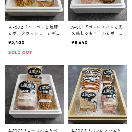
Ａ-502『ベーコンと焼豚
A-801『ボンレスハムと奥
とポークウィンナー』ギフ
久慈しゃもロールとポーク
ト
ウィンナー』ギフト
¥5,400
¥8,640
SOLD OUT
A-1001『ロースハムとベ
A-1002『ボンレスハムと